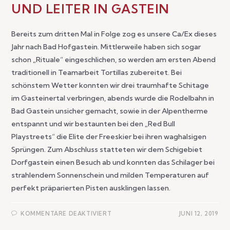
UND LEITER IN GASTEIN
Bereits zum dritten Mal in Folge zog es unsere Ca/Ex dieses
Jahr nach Bad Hofgastein. Mittlerweile haben sich sogar
schon „Rituale“ eingeschlichen, so werden am ersten Abend
traditionell in Teamarbeit Tortillas zubereitet. Bei
schönstem Wetter konnten wir drei traumhafte Schitage
im Gasteinertal verbringen, abends wurde die Rodelbahn in
Bad Gastein unsicher gemacht, sowie in der Alpentherme
entspannt und wir bestaunten bei den „Red Bull
Playstreets“ die Elite der Freeskier bei ihren waghalsigen
Sprüngen. Zum Abschluss statteten wir dem Schigebiet
Dorfgastein einen Besuch ab und konnten das Schilager bei
strahlendem Sonnenschein und milden Temperaturen auf
perfekt präparierten Pisten ausklingen lassen.
KOMMENTARE DEAKTIVIERT
JUNI 12, 2019