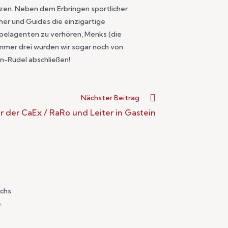
zen. Neben dem Erbringen sportlicher
er und Guides die einzigartige
pelagenten zu verhören, Menks (die
ummer drei wurden wir sogar noch von
n-Rudel abschließen!
Nächster Beitrag
er der CaEx / RaRo und Leiter in Gastein
ichs
.