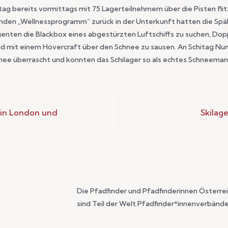
 bereits vormittags mit 75 Lagerteilnehmern über die Pisten flit
den „Wellnessprogramm“ zurück in der Unterkunft hatten die Späh
enten die Blackbox eines abgestürzten Luftschiffs zu suchen, Dop
und mit einem Hovercraft über den Schnee zu sausen. An Schitag N
ee überrascht und konnten das Schilager so als echtes Schneeman
r in London und
Skilag
Die Pfadfinder und Pfadfinderinnen Österre
sind Teil der Welt Pfadfinder*innenverbände