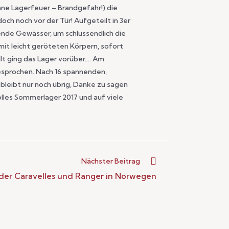
hne Lagerfeuer – Brandgefahr!) die
och noch vor der Tür! Aufgeteilt in 3er
ende Gewässer, um schlussendlich die
it leicht geröteten Körpern, sofort
llt ging das Lager vorüber…. Am
esprochen. Nach 16 spannenden,
 bleibt nur noch übrig, Danke zu sagen
olles Sommerlager 2017 und auf viele
Nächster Beitrag
der Caravelles und Ranger in Norwegen