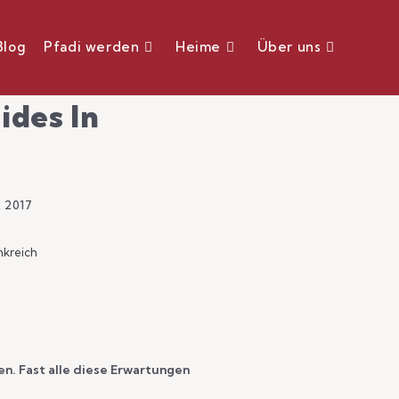
Blog
Pfadi werden
Heime
Über uns
des In
, 2017
nkreich
n. Fast alle diese Erwartungen