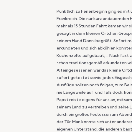
Pünktlich zu Ferienbeginn ging es mit
Frankreich. Die nur kurz andauernden
mehr als 15 Stunden Fahrt kamen wir 
gesagt in dem kleinen Örtchen Grospi
seinem Hund Donni begrüßt. Sofort mac
erkundeten und sich abkühlen konnten.
Küchenzelte aufgebaut, … Nach fast 
schon traditionsgemäß erkundeten wir
Alteingesessenen war das kleine Örtc
sofort getestet sowie jedes Eisgesc
Ausflüge sollten noch folgen, zum Bei
nie Langeweile auf, und falls doch, k
Papst reiste eigens für uns an, mitsa
seinem Land zu vertreiben und seine 
durch ein großes Festessen am Abend b
der Tür. Man konnte sich unter andere
eigenen Unterstand, die anderen bau