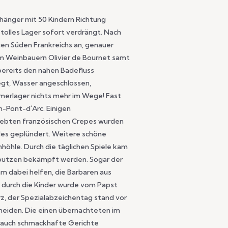
nhänger mit 50 Kindern Richtung
tolles Lager sofort verdrängt. Nach
en Süden Frankreichs an, genauer
em Weinbauern Olivier de Bournet samt
bereits den nahen Badefluss
legt, Wasser angeschlossen,
merlager nichts mehr im Wege! Fast
-Pont-d´Arc. Einigen
liebten französischen Crepes wurden
des geplündert. Weitere schöne
nhöhle. Durch die täglichen Spiele kam
o putzen bekämpft werden. Sogar der
hm dabei helfen, die Barbaren aus
 durch die Kinder wurde vom Papst
rz, der Spezialabzeichentag stand vor
cheiden. Die einen übernachteten im
 auch schmackhafte Gerichte