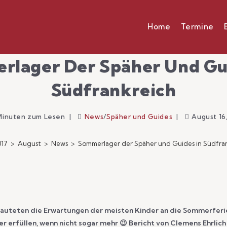
Home
Termine
rlager Der Späher Und Gui
Südfrankreich
Minuten zum Lesen
News
/
Späher und Guides
August 16
017
>
August
>
News
>
Sommerlager der Späher und Guides in Südfra
lauteten die Erwartungen der meisten Kinder an die Sommerferie
 erfüllen, wenn nicht sogar mehr 😉 Bericht von Clemens Ehrlich