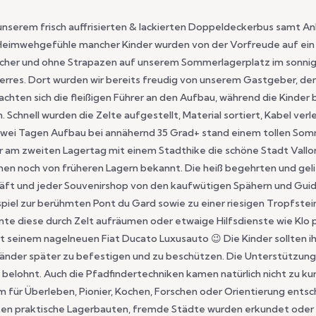
 unserem frisch auffrisierten & lackierten Doppeldeckerbus samt A
 Heimwehgefühle mancher Kinder wurden von der Vorfreude auf ein 
sicher und ohne Strapazen auf unserem Sommerlagerplatz im sonnig
erres. Dort wurden wir bereits freudig von unserem Gastgeber, d
hten sich die fleißigen Führer an den Aufbau, während die Kinder 
 Schnell wurden die Zelte aufgestellt, Material sortiert, Kabel ver
zwei Tagen Aufbau bei annähernd 35 Grad+ stand einem tollen Som
 am zweiten Lagertag mit einem Stadthike die schöne Stadt Vallon
hen noch von früheren Lagern bekannt. Die heiß begehrten und ge
häft und jeder Souvenirshop von den kaufwütigen Spähern und Gui
spiel zur berühmten Pont du Gard sowie zu einer riesigen Tropfstei
onnte diese durch Zelt aufräumen oder etwaige Hilfsdienste wie Kl
mt seinem nagelneuen Fiat Ducato Luxusauto 😉 Die Kinder sollten i
Länder später zu befestigen und zu beschützen. Die Unterstützung
elohnt. Auch die Pfadfindertechniken kamen natürlich nicht zu ku
m für Überleben, Pionier, Kochen, Forschen oder Orientierung ents
ten praktische Lagerbauten, fremde Städte wurden erkundet oder