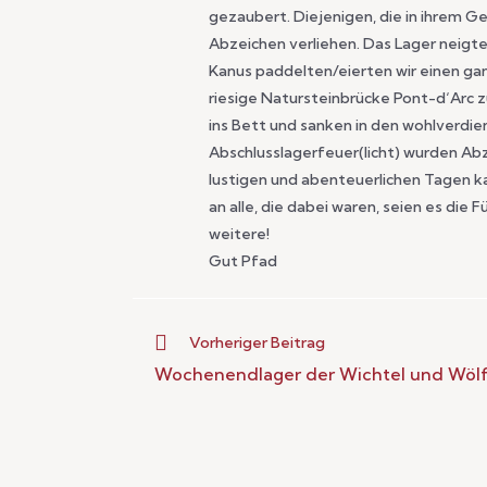
gezaubert. Diejenigen, die in ihrem G
Abzeichen verliehen. Das Lager neigte 
Kanus paddelten/eierten wir einen ga
riesige Natursteinbrücke Pont-d‘Arc z
ins Bett und sanken in den wohlverdien
Abschlusslagerfeuer(licht) wurden A
lustigen und abenteuerlichen Tagen kam
an alle, die dabei waren, seien es die
weitere!
Gut Pfad
Vorheriger Beitrag
Wochenendlager der Wichtel und Wölfl