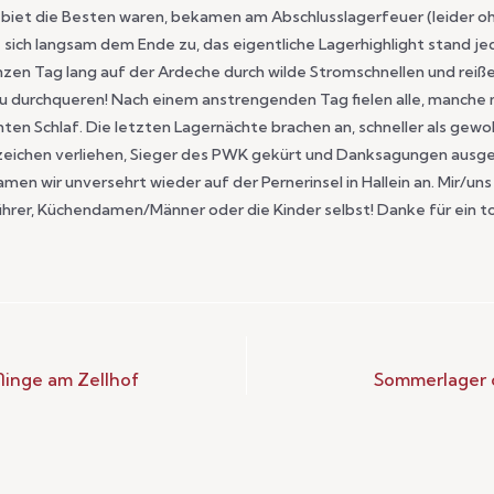
ebiet die Besten waren, bekamen am Abschlusslagerfeuer (leider o
sich langsam dem Ende zu, das eigentliche Lagerhighlight stand jed
nzen Tag lang auf der Ardeche durch wilde Stromschnellen und reiß
u durchqueren! Nach einem anstrengenden Tag fielen alle, manche m
ten Schlaf. Die letzten Lagernächte brachen an, schneller als gewo
bzeichen verliehen, Sieger des PWK gekürt und Danksagungen ausg
en wir unversehrt wieder auf der Pernerinsel in Hallein an. Mir/uns
 Führer, Küchendamen/Männer oder die Kinder selbst! Danke für ein t
inge am Zellhof
Sommerlager 