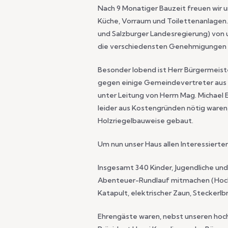
Nach 9 Monatiger Bauzeit freuen wir 
Küche, Vorraum und Toilettenanlagen.
und Salzburger Landesregierung) von
die verschiedensten Genehmigungen e
Besonder lobend ist Herr Bürgermeist
gegen einige Gemeindevertreter aus P
unter Leitung von Herrn Mag. Michael
leider aus Kostengründen nötig waren
Holzriegelbauweise gebaut.
Um nun unser Haus allen Interessierten
Insgesamt 340 Kinder, Jugendliche und
Abenteuer-Rundlauf mitmachen (Hochsei
Katapult, elektrischer Zaun, Steckerlb
Ehrengäste waren, nebst unseren hochr