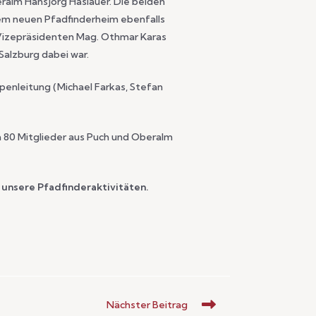
ralm Hansjörg Haslauer. Die beiden
 dem neuen Pfadfinderheim ebenfalls
Vizepräsidenten Mag. Othmar Karas
alzburg dabei war.
penleitung (Michael Farkas, Stefan
 80 Mitglieder aus Puch und Oberalm
 unsere Pfadfinderaktivitäten.
Nächster Beitrag