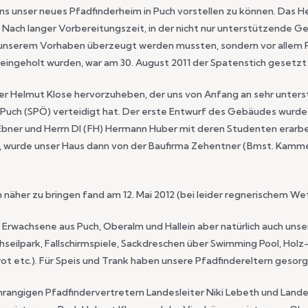
uns unser neues Pfadfinderheim in Puch vorstellen zu können. Das
 Nach langer Vorbereitungszeit, in der nicht nur unterstützende
 unserem Vorhaben überzeugt werden mussten, sondern vor allem
ingeholt wurden, war am 30. August 2011 der Spatenstich gesetzt
er Helmut Klose hervorzuheben, der uns von Anfang an sehr unters
uch (SPÖ) verteidigt hat. Der erste Entwurf des Gebäudes wurde d
 Ebner und Herrn DI (FH) Hermann Huber mit deren Studenten erarb
, wurde unser Haus dann von der Baufirma Zehentner (Bmst. Kamme
 näher zu bringen fand am 12. Mai 2012 (bei leider regnerischem We
 Erwachsene aus Puch, Oberalm und Hallein aber natürlich auch un
lpark, Fallschirmspiele, Sackdreschen über Swimming Pool, Holz-K
rot etc.). Für Speis und Trank haben unsere Pfadfindereltern gesorg
angigen Pfadfindervertretern Landesleiter Niki Lebeth und Landesl