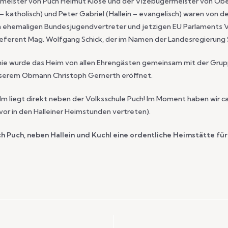
ermeister von Puch Helmut Klose und der Vizebügermeister von Obe
– katholisch) und Peter Gabriel (Hallein – evangelisch) waren von
n ehemaligen Bundesjugendvertreter und jetzigen EU Parlaments 
ferent Mag. Wolfgang Schick, der im Namen der Landesregierung S
onie wurde das Heim von allen Ehrengästen gemeinsam mit der Grup
serem Obmann Christoph Gernerth eröffnet.
 liegt direkt neben der Volksschule Puch! Im Moment haben wir ca
vor in den Halleiner Heimstunden vertreten).
ch Puch, neben Hallein und Kuchl eine ordentliche Heimstätte für