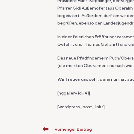
Präsident Hansi Kepplinger, der Bürg
Pfarrer Gidi Außerhofer (aus Oberalm 
begeistert. Außerdem durften wir de
begrüßen, ebenso den Landesjugendre
In einer feierlichen Eröffnungszerem
Gefahrt und Thomas Gefahrt) und un
Das neue Pfadfinderheim Puch/Oberalm
(die meisten Oberalmer sind nach wie 
Wir freuen uns sehr, denn nun hat au
[nggallery id=41]
[wordpress_post_links]
Vorheriger Beitrag