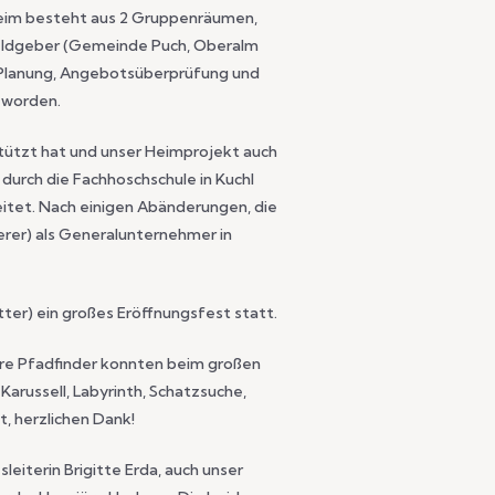
 Heim besteht aus 2 Gruppenräumen,
 Geldgeber (Gemeinde Puch, Oberalm
 Planung, Angebotsüberprüfung und
 worden.
tützt hat und unser Heimprojekt auch
urch die Fachhoschschule in Kuchl
eitet. Nach einigen Abänderungen, die
rer) als Generalunternehmer in
tter) ein großes Eröffnungsfest statt.
sere Pfadfinder konnten beim großen
arussell, Labyrinth, Schatzsuche,
t, herzlichen Dank!
eiterin Brigitte Erda, auch unser