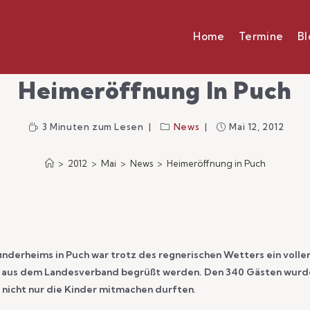
Home
Termine
Bl
Heimeröffnung In Puch
3 Minuten zum Lesen
News
Mai 12, 2012
>
2012
>
Mai
>
News
>
Heimeröffnung in Puch
nderheims in Puch war trotz des regnerischen Wetters ein voller
r aus dem Landesverband begrüßt werden. Den 340 Gästen wurd
 nicht nur die Kinder mitmachen durften
.