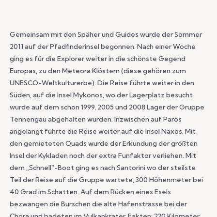
Gemeinsam mit den Späher und Guides wurde der Sommer
2011 auf der Pfadfinderinsel begonnen. Nach einer Woche
ging es für die Explorer weiter in die schönste Gegend
Europas, zu den Meteora Klöstern (diese gehören zum
UNESCO-Weltkulturerbe). Die Reise führte weiter in den
Süden, auf die Insel Mykonos, wo der Lagerplatz besucht
wurde auf dem schon 1999, 2005 und 2008 Lager der Gruppe
Tennengau abgehalten wurden. Inzwischen auf Paros
angelangt führte die Reise weiter auf die Insel Naxos. Mit
den gemieteten Quads wurde der Erkundung der größten
Insel der Kykladen noch der extra Funfaktor verliehen. Mit
dem „Schnell“-Boot ging es nach Santorini wo der steilste
Teil der Reise auf die Gruppe wartete, 300 Höhenmeter bei
40 Grad im Schatten. Auf dem Rücken eines Esels
bezwangen die Burschen die alte Hafenstrasse bei der
Chora und badeten im Vulkankrater. Fakten: 220 Kilometer,