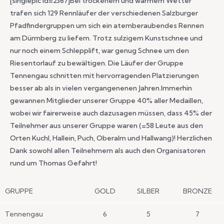
[singlepic id=2367]Bei trockenem und warmem Wetter
trafen sich 129 Rennläufer der verschiedenen Salzburger
Pfadfindergruppen um sich ein atemberaubendes Rennen
am Dürrnberg zu liefern. Trotz sulzigem Kunstschnee und
nur noch einem Schlepplift, war genug Schnee um den
Riesentorlauf zu bewältigen. Die Läufer der Gruppe
Tennengau schnitten mit hervorragenden Platzierungen
besser ab als in vielen vergangenenen Jahren.Immerhin
gewannen Mitglieder unserer Gruppe 40% aller Medaillen,
wobei wir fairerweise auch dazusagen müssen, dass 45% der
Teilnehmer aus unserer Gruppe waren (=58 Leute aus den
Orten Kuchl, Hallein, Puch, Oberalm und Hallwang)! Herzlichen
Dank sowohl allen Teilnehmern als auch den Organisatoren
rund um Thomas Gefahrt!
GRUPPE
GOLD
SILBER
BRONZE
Tennengau
6
5
7