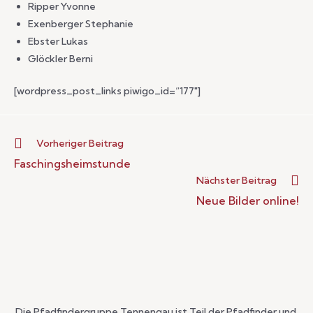
Ripper Yvonne
Exenberger Stephanie
Ebster Lukas
Glöckler Berni
[wordpress_post_links piwigo_id=“177″]
Vorheriger Beitrag
Faschingsheimstunde
Nächster Beitrag
Neue Bilder online!
Die Pfadfindergruppe Tennengau ist Teil der Pfadfinder und