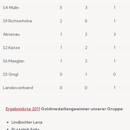
S4 Mülln
5
3
1
S9 Richterhöhe
2
0
1
Abtenau
1
2
3
S2 Katze
1
2
1
S6 Maxglan
1
2
1
S5 Gnigl
0
1
0
Landesverband
0
0
1
Ergebnisliste 2011
Goldmedaillengewinner unserer Gruppe:
Lindbichler Lena
Pustelnik Felix