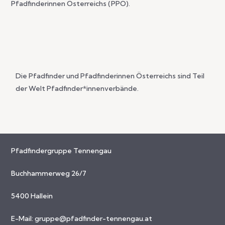
S
U
Pfadfinderinnen Österreichs (PPÖ).
I
N
C
H
G
T
E
E
Die Pfadfinder und Pfadfinderinnen Österreichs sind Teil
N
N
der Welt Pfadfinder*innenverbände.
-
S
N
A
U
V
C
Pfadfindergruppe Tennengau
I
G
H
Buchhammerweg 26/7
A
E
T
5400 Hallein
I
U
E-Mail:
gruppe@pfadfinder-tennengau.at