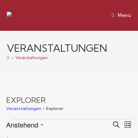
Menü
VERANSTALTUNGEN
>
Veranstaltungen
EXPLORER
Veranstaltungen
Explorer
Anstehend
V
V
S
L
u
E
D
i
c