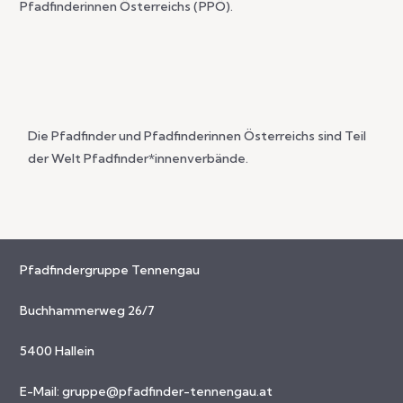
H
Pfadfinderinnen Österreichs (PPÖ).
G
T
E
E
N
N
-
S
N
Die Pfadfinder und Pfadfinderinnen Österreichs sind Teil
A
U
der Welt Pfadfinder*innenverbände.
V
C
I
G
H
A
Pfadfindergruppe Tennengau
E
T
I
U
Buchhammerweg 26/7
O
N
5400 Hallein
N
D
E-Mail:
gruppe@pfadfinder-tennengau.at