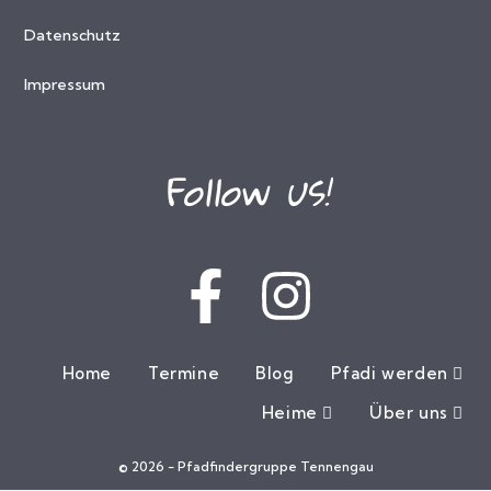
A
Datenschutz
N
Impressum
S
I
Follow us!
C
H
T
E
Home
Termine
Blog
Pfadi werden
N
Heime
Über uns
,
© 2026 - Pfadfindergruppe Tennengau